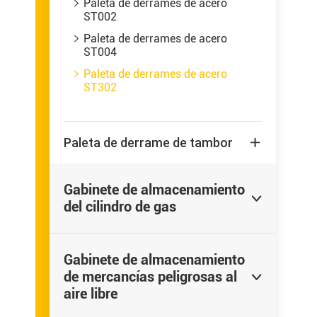
Paleta de derrames de acero

ST002
Paleta de derrames de acero

ST004
Paleta de derrames de acero

ST302
Paleta de derrame de tambor

Gabinete de almacenamiento

del cilindro de gas
Gabinete de almacenamiento
de mercancías peligrosas al

aire libre