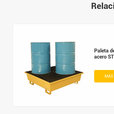
Relac
Paleta d
acero S
MÁS