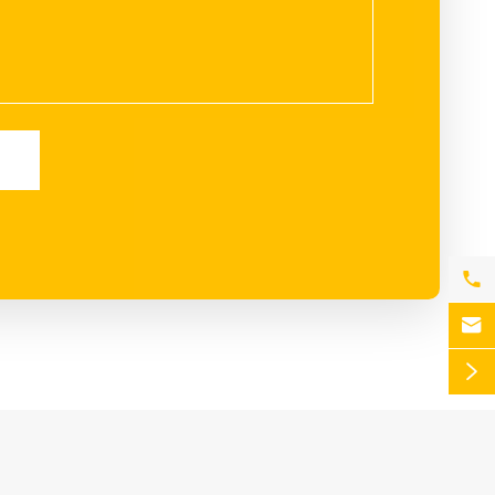


