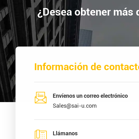
¿Desea obtener más d
Información de contact

Envíenos un correo electrónico
Sales@sai-u.com

Llámanos