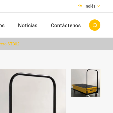
Inglés


os
Noticias
Contáctenos

acero ST302