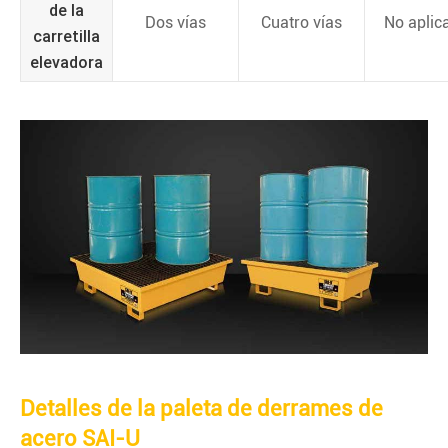
de la
Dos vías
Cuatro vías
No aplic
carretilla
elevadora
Detalles de la paleta de derrames de
acero SAI-U