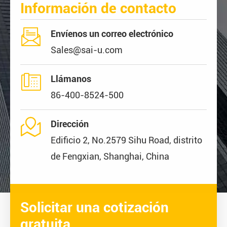
Información de contacto

Envíenos un correo electrónico
Sales@sai-u.com

Llámanos
86-400-8524-500

Dirección
Edificio 2, No.2579 Sihu Road, distrito
de Fengxian, Shanghai, China
Solicitar una cotización
gratuita