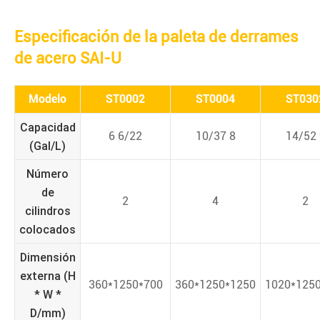
Especificación de la paleta de derrames
de acero SAI-U
Modelo
ST0002
ST0004
ST030
Capacidad
6 6/22
10/37 8
14/52 
(Gal/L)
Número
de
2
4
2
cilindros
colocados
Dimensión
externa (H
360*1250*700
360*1250*1250
1020*125
* W *
D/mm)