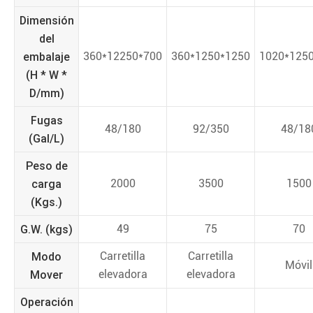
Dimensión
del
embalaje
360*12250*700
360*1250*1250
1020*125
(H * W *
D/mm)
Fugas
48/180
92/350
48/18
(Gal/L)
Peso de
carga
2000
3500
1500
(Kgs.)
G.W. (kgs)
49
75
70
Modo
Carretilla
Carretilla
Móvil
Mover
elevadora
elevadora
Operación