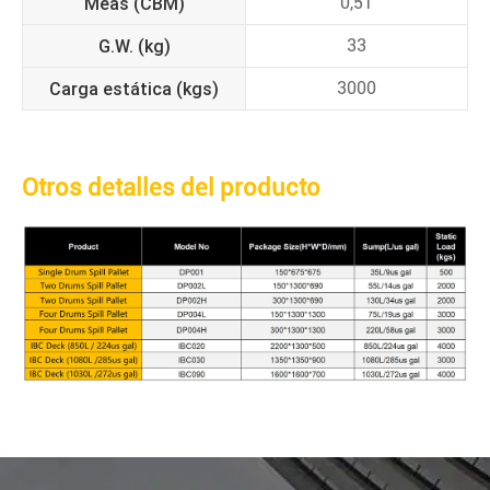
Meas (CBM)
0,51
G.W. (kg)
33
Carga estática (kgs)
3000
Otros detalles del producto