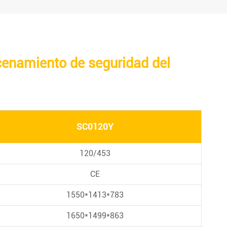
cenamiento de seguridad del
SC0120Y
120/453
CE
1550*1413*783
1650*1499*863