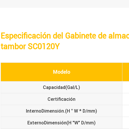
Especificación del Gabinete de alma
tambor SC0120Y
Modelo
Capacidad
(Gal/L)
Certificación
Interno
Dimensión.
(H ° W * D/mm)
Externo
Dimensión
(H "W" D/mm)