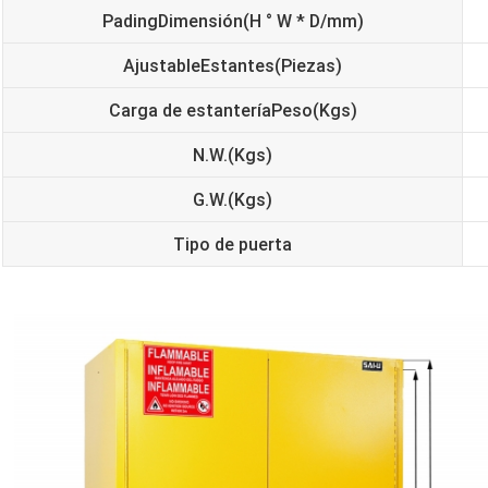
Pading
Dimensión
(H ° W * D/mm)
Ajustable
Estantes
(Piezas)
Carga de estantería
Peso
(Kgs)
N.W.
(Kgs)
G.W.
(Kgs)
Tipo de puerta