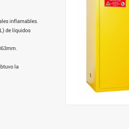
les inflamables.
) de líquidos
*863mm.
obtuvo la