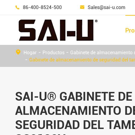
86-400-8524-500
Sales@sai-u.com


Pro
Gabinete de almacenamiento de seguridad
Gabinete de almacenamiento del cilindro de gas
Gabinete de almacenamiento de mercancías peligrosas al aire libre
Almacenamiento de equipos de emergencia
Hogar
Productos
Gabinete de almacenamiento 
Gabinete de almacenamiento de seguridad del 
SAI-U® GABINETE DE
ALMACENAMIENTO D
SEGURIDAD DEL TAM