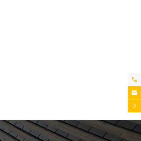


