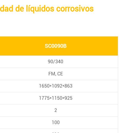
idad de líquidos corrosivos
SC0090B
90/340
FM, CE
1650*1092*863
1775*1150*925
2
100