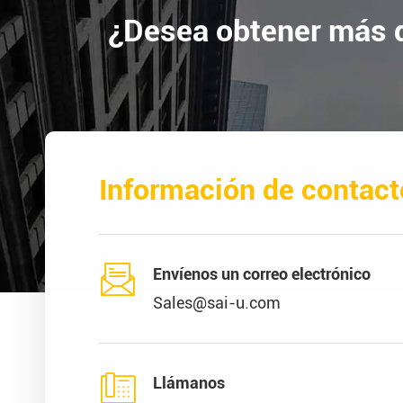
¿Desea obtener más d
Información de contact

Envíenos un correo electrónico
Sales@sai-u.com

Llámanos