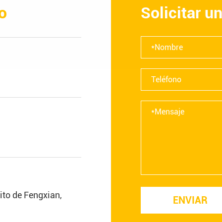
o
Solicitar u
rito de Fengxian,