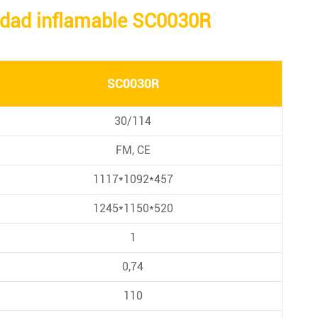
ridad inflamable SC0030R
SC0030R
30/114
FM, CE
1117*1092*457
1245*1150*520
1
0,74
110