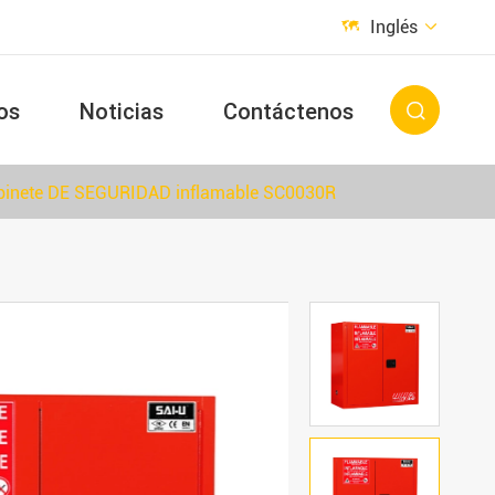
Inglés


os
Noticias
Contáctenos

binete DE SEGURIDAD inflamable SC0030R