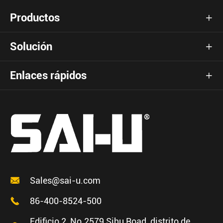
Productos

Solución

Enlaces rápidos


Sales@sai-u.com

86-400-8524-500
Edificio 2, No.2579 Sihu Road, distrito de