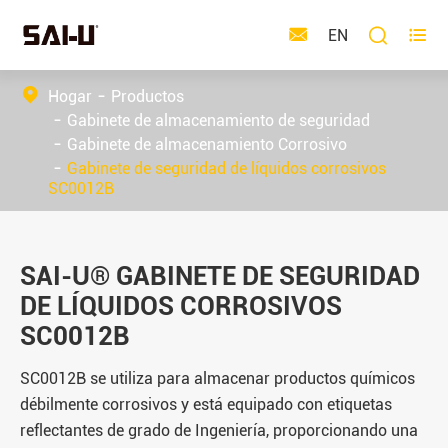



EN
Hogar
Productos
Gabinete de almacenamiento de seguridad
Gabinete de almacenamiento Corrosivo
Gabinete de seguridad de líquidos corrosivos
SC0012B
SAI-U® GABINETE DE SEGURIDAD
DE LÍQUIDOS CORROSIVOS
SC0012B
SC0012B se utiliza para almacenar productos químicos
débilmente corrosivos y está equipado con etiquetas
reflectantes de grado de Ingeniería, proporcionando una