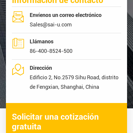
Información de contacto

Envíenos un correo electrónico
Sales@sai-u.com

Llámanos
86-400-8524-500

Dirección
Edificio 2, No.2579 Sihu Road, distrito
de Fengxian, Shanghai, China
Solicitar una cotización
gratuita