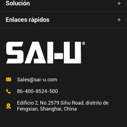
Solución

Enlaces rápidos


Sales@sai-u.com

86-400-8524-500
Edificio 2, No.2579 Sihu Road, distrito de

Fengxian, Shanghai, China